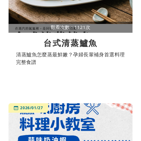
觀看次數：1121次
台式清蒸鱸魚
清蒸鱸魚怎麼蒸最鮮嫩？孕婦長輩補身首選料理
完整食譜
2026/01/27