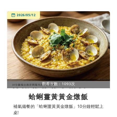
2026/05/12
觀看次數：1093次
蛤蜊薑黃黃金燉飯
補氣備餐的「蛤蜊薑黃黃金燉飯」10分鐘輕鬆上
桌!