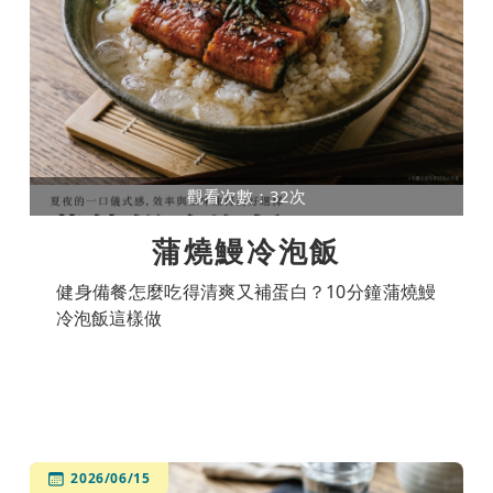
觀看次數：32次
蒲燒鰻冷泡飯
健身備餐怎麼吃得清爽又補蛋白？10分鐘蒲燒鰻
冷泡飯這樣做
2026/06/15