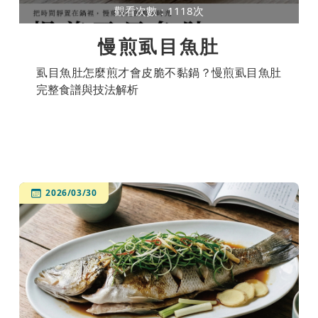
觀看次數：1118次
慢煎虱目魚肚
虱目魚肚怎麼煎才會皮脆不黏鍋？慢煎虱目魚肚
完整食譜與技法解析
2026/03/30