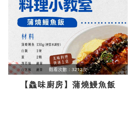
觀看次數：3212次
【鱻味廚房】蒲燒鰻魚飯