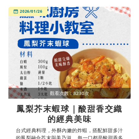
2026/01/26
觀看次數：3230次
鳳梨芥末蝦球｜酸甜香交織
的經典美味
台式經典料理，外酥內嫩的炸蝦，搭配鮮甜多汁
的鳳梨融合芥末與美乃滋， 每一口都是酸甜香多