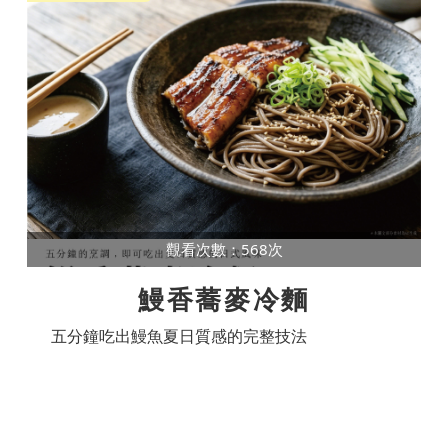
觀看次數：568次
鰻香蕎麥冷麵
五分鐘吃出鰻魚夏日質感的完整技法