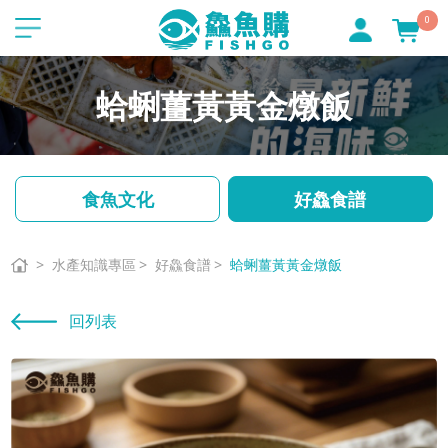
0
蛤蜊薑黃黃金燉飯
食魚文化
好鱻食譜
水產知識專區
好鱻食譜
蛤蜊薑黃黃金燉飯
回列表