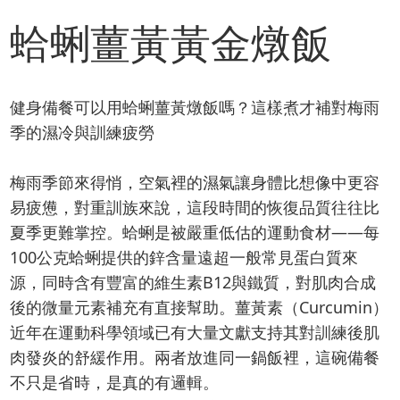
蛤蜊薑黃黃金燉飯
健身備餐可以用蛤蜊薑黃燉飯嗎？這樣煮才補對梅雨
季的濕冷與訓練疲勞
梅雨季節來得悄，空氣裡的濕氣讓身體比想像中更容
易疲憊，對重訓族來說，這段時間的恢復品質往往比
夏季更難掌控。蛤蜊是被嚴重低估的運動食材——每
100公克蛤蜊提供的鋅含量遠超一般常見蛋白質來
源，同時含有豐富的維生素B12與鐵質，對肌肉合成
後的微量元素補充有直接幫助。薑黃素（Curcumin）
近年在運動科學領域已有大量文獻支持其對訓練後肌
肉發炎的舒緩作用。兩者放進同一鍋飯裡，這碗備餐
不只是省時，是真的有邏輯。