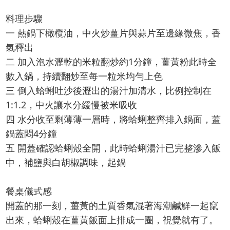
料理步驟
一 熱鍋下橄欖油，中火炒薑片與蒜片至邊緣微焦，香
氣釋出
二 加入泡水瀝乾的米粒翻炒約1分鐘，薑黃粉此時全
數入鍋，持續翻炒至每一粒米均勻上色
三 倒入蛤蜊吐沙後瀝出的湯汁加清水，比例控制在
1:1.2，中火讓水分緩慢被米吸收
四 水分收至剩薄薄一層時，將蛤蜊整齊排入鍋面，蓋
鍋蓋悶4分鐘
五 開蓋確認蛤蜊殼全開，此時蛤蜊湯汁已完整滲入飯
中，補鹽與白胡椒調味，起鍋
餐桌儀式感
開蓋的那一刻，薑黃的土質香氣混著海潮鹹鮮一起竄
出來，蛤蜊殼在薑黃飯面上排成一圈，視覺就有了。