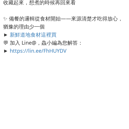
收藏起來，想煮的時候再回來看
✨ 備餐的邏輯從食材開始——來源清楚才吃得放心，
猶豫的理由少一個
►
新鮮道地食材這裡買
💬 加入 Line@，鱻小編為您解答：
►
https://lin.ee/FhHUYDV