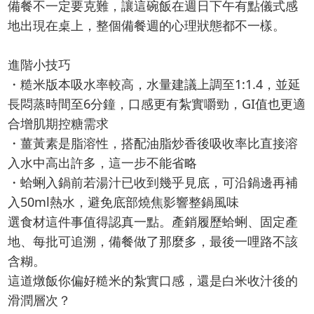
備餐不一定要克難，讓這碗飯在週日下午有點儀式感
地出現在桌上，整個備餐週的心理狀態都不一樣。
進階小技巧
・糙米版本吸水率較高，水量建議上調至1:1.4，並延
長悶蒸時間至6分鐘，口感更有紮實嚼勁，GI值也更適
合增肌期控糖需求
・薑黃素是脂溶性，搭配油脂炒香後吸收率比直接溶
入水中高出許多，這一步不能省略
・蛤蜊入鍋前若湯汁已收到幾乎見底，可沿鍋邊再補
入50ml熱水，避免底部燒焦影響整鍋風味
選食材這件事值得認真一點。產銷履歷蛤蜊、固定產
地、每批可追溯，備餐做了那麼多，最後一哩路不該
含糊。
這道燉飯你偏好糙米的紮實口感，還是白米收汁後的
滑潤層次？