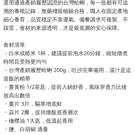
選用通過產銷履歷認證的台灣蛤蜊，每一批都有可追
溯的養殖記錄，無藥殘留檢驗合格，職人在固定產地
細心養育，品質穩定不靠運氣。備餐講求可複製、不
踩雷，食材的來源透明，才是最底層的安心保障。
食材清單
・白米或糙米 1杯，建議提前泡水20分鐘，縮短燉煮
時間且受熱更均勻
・台灣產銷履歷蛤蜊 200g，吐沙完畢備用，湯汁是這
道飯的精華
・薑黃粉 1/2茶匙，提前入鍋炒香，風味穿透力比後
放高出數倍
・薑片 3片，驅寒增底鮮
・蒜片 2瓣，提供燉飯底香層次
・橄欖油 1大匙，低溫起香用
・鹽、白胡椒 適量