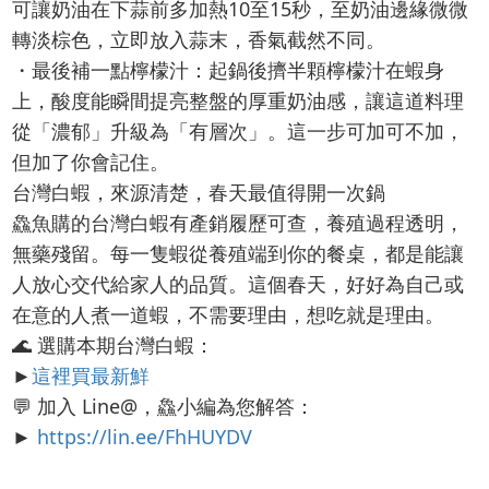
可讓奶油在下蒜前多加熱10至15秒，至奶油邊緣微微
轉淡棕色，立即放入蒜末，香氣截然不同。
・最後補一點檸檬汁：起鍋後擠半顆檸檬汁在蝦身
上，酸度能瞬間提亮整盤的厚重奶油感，讓這道料理
從「濃郁」升級為「有層次」。這一步可加可不加，
但加了你會記住。
台灣白蝦，來源清楚，春天最值得開一次鍋
鱻魚購的台灣白蝦有產銷履歷可查，養殖過程透明，
無藥殘留。每一隻蝦從養殖端到你的餐桌，都是能讓
人放心交代給家人的品質。這個春天，好好為自己或
在意的人煮一道蝦，不需要理由，想吃就是理由。
🌊 選購本期台灣白蝦：
►
這裡買最新鮮
💬 加入 Line@，鱻小編為您解答：
►
https://lin.ee/FhHUYDV