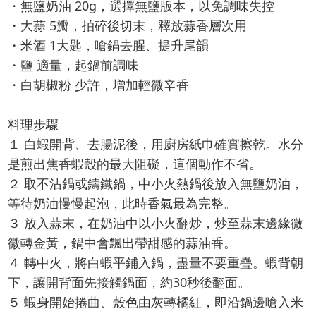
・無鹽奶油 20g，選擇無鹽版本，以免調味失控
・大蒜 5瓣，拍碎後切末，釋放蒜香層次用
・米酒 1大匙，嗆鍋去腥、提升尾韻
・鹽 適量，起鍋前調味
・白胡椒粉 少許，增加輕微辛香
料理步驟
１ 白蝦開背、去腸泥後，用廚房紙巾確實擦乾。水分
是煎出焦香蝦殼的最大阻礙，這個動作不省。
２ 取不沾鍋或鑄鐵鍋，中小火熱鍋後放入無鹽奶油，
等待奶油慢慢起泡，此時香氣最為完整。
３ 放入蒜末，在奶油中以小火翻炒，炒至蒜末邊緣微
微轉金黃，鍋中會飄出帶甜感的蒜油香。
４ 轉中火，將白蝦平鋪入鍋，盡量不要重疊。蝦背朝
下，讓開背面先接觸鍋面，約30秒後翻面。
５ 蝦身開始捲曲、殼色由灰轉橘紅，即沿鍋邊嗆入米