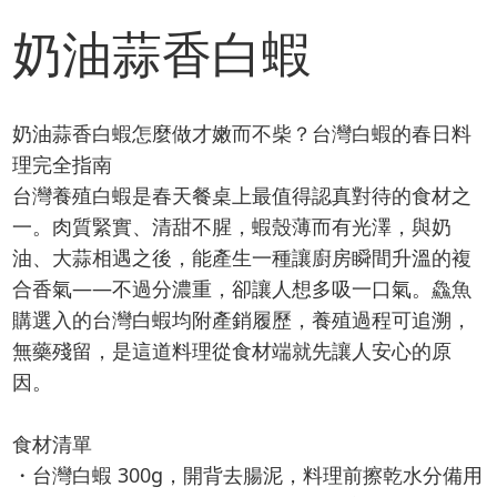
奶油蒜香白蝦
奶油蒜香白蝦怎麼做才嫩而不柴？台灣白蝦的春日料
理完全指南
台灣養殖白蝦是春天餐桌上最值得認真對待的食材之
一。肉質緊實、清甜不腥，蝦殼薄而有光澤，與奶
油、大蒜相遇之後，能產生一種讓廚房瞬間升溫的複
合香氣——不過分濃重，卻讓人想多吸一口氣。鱻魚
購選入的台灣白蝦均附產銷履歷，養殖過程可追溯，
無藥殘留，是這道料理從食材端就先讓人安心的原
因。
食材清單
・台灣白蝦 300g，開背去腸泥，料理前擦乾水分備用