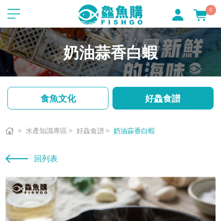
0
奶油蒜香白蝦
食魚文化
好鱻食譜
水產知識專區
好鱻食譜
奶油蒜香白蝦
回列表