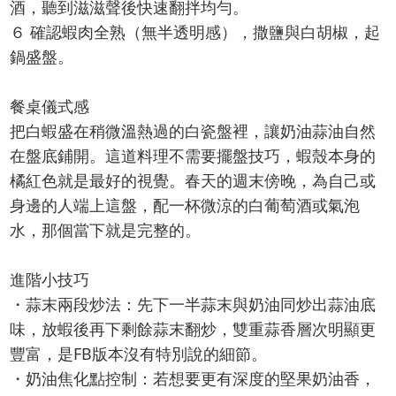
酒，聽到滋滋聲後快速翻拌均勻。
６ 確認蝦肉全熟（無半透明感），撒鹽與白胡椒，起
鍋盛盤。
餐桌儀式感
把白蝦盛在稍微溫熱過的白瓷盤裡，讓奶油蒜油自然
在盤底鋪開。這道料理不需要擺盤技巧，蝦殼本身的
橘紅色就是最好的視覺。春天的週末傍晚，為自己或
身邊的人端上這盤，配一杯微涼的白葡萄酒或氣泡
水，那個當下就是完整的。
進階小技巧
・蒜末兩段炒法：先下一半蒜末與奶油同炒出蒜油底
味，放蝦後再下剩餘蒜末翻炒，雙重蒜香層次明顯更
豐富，是FB版本沒有特別說的細節。
・奶油焦化點控制：若想要更有深度的堅果奶油香，