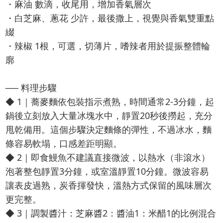
・麻油 數滴，收尾用，增加香氣層次
・白芝麻、蔥花 少許，最後撒上，視覺與香氣雙重點
綴
・辣椒 1根，可選，切薄片，嗜辣者用於提振整體輪
廓
── 料理步驟
◆ 1｜蕎麥麵依包裝指示煮熟，時間通常2-3分鐘，起
鍋後立刻放入大量冰塊水中，靜置20秒後撈起，充分
甩乾備用。這個步驟決定麵條的彈性，不過冰水，麵
條容易軟塌，口感差距明顯。
◆ 2｜即食鰻魚不建議直接微波，以熱水（非滾水）
泡著整包靜置3分鐘，或室溫靜置10分鐘。微波容易
讓表皮過熟，炭香揮發快，溫熱方式保留的風味層次
更完整。
◆ 3｜調製醬汁：芝麻醬2：醬油1：米醋1的比例混合