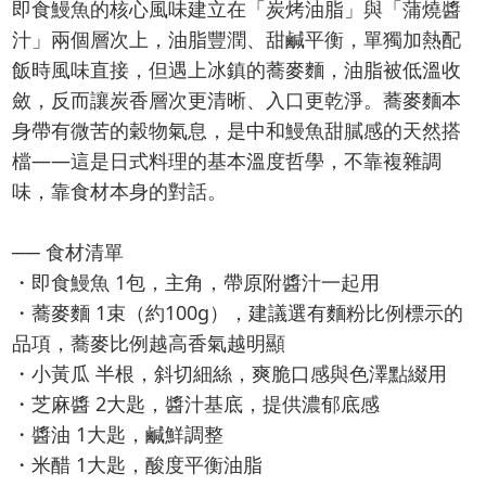
即食鰻魚的核心風味建立在「炭烤油脂」與「蒲燒醬
汁」兩個層次上，油脂豐潤、甜鹹平衡，單獨加熱配
飯時風味直接，但遇上冰鎮的蕎麥麵，油脂被低溫收
斂，反而讓炭香層次更清晰、入口更乾淨。蕎麥麵本
身帶有微苦的穀物氣息，是中和鰻魚甜膩感的天然搭
檔——這是日式料理的基本溫度哲學，不靠複雜調
味，靠食材本身的對話。
── 食材清單
・即食鰻魚 1包，主角，帶原附醬汁一起用
・蕎麥麵 1束（約100g），建議選有麵粉比例標示的
品項，蕎麥比例越高香氣越明顯
・小黃瓜 半根，斜切細絲，爽脆口感與色澤點綴用
・芝麻醬 2大匙，醬汁基底，提供濃郁底感
・醬油 1大匙，鹹鮮調整
・米醋 1大匙，酸度平衡油脂