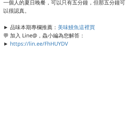
一個人的夏日晚餐，可以只有五分鐘，但那五分鐘可
以很認真。
► 品味本期專欄推薦：
美味鰻魚這裡買
💬 加入 Line@，鱻小編為您解答：
►
https://lin.ee/FhHUYDV