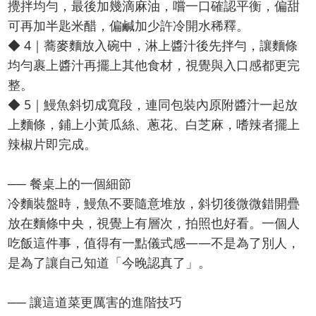
攪拌均勻，最後加幾滴麻油，嚐一口確認平衡，偏甜
可再加半匙米醋，偏鹹加少許冷開水稀釋。
◆ 4｜蕎麥麵放入碗中，淋上醬汁後先拌勻，讓麵條
均勻裹上醬汁再擺上其他食材，視覺與入口感都更完
整。
◆ 5｜鰻魚斜切成寬段，連同包裝內原附醬汁一起放
上麵條，鋪上小黃瓜絲、蔥花、白芝麻，嗜辣者擺上
辣椒片即完成。
── 餐桌上的一個細節
冷麵裝盤時，鰻魚不要隨意堆放，斜切後微微錯開疊
放在麵條中央，視覺上有層次，拍照也好看。一個人
吃飯這件事，值得有一點儀式感——不是為了別人，
是為了讓自己知道「今晚認真了」。
── 讓這道菜更厲害的進階技巧