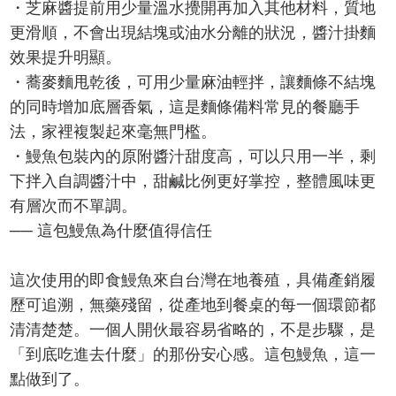
・芝麻醬提前用少量溫水攪開再加入其他材料，質地
更滑順，不會出現結塊或油水分離的狀況，醬汁掛麵
效果提升明顯。
・蕎麥麵甩乾後，可用少量麻油輕拌，讓麵條不結塊
的同時增加底層香氣，這是麵條備料常見的餐廳手
法，家裡複製起來毫無門檻。
・鰻魚包裝內的原附醬汁甜度高，可以只用一半，剩
下拌入自調醬汁中，甜鹹比例更好掌控，整體風味更
有層次而不單調。
── 這包鰻魚為什麼值得信任
這次使用的即食鰻魚來自台灣在地養殖，具備產銷履
歷可追溯，無藥殘留，從產地到餐桌的每一個環節都
清清楚楚。一個人開伙最容易省略的，不是步驟，是
「到底吃進去什麼」的那份安心感。這包鰻魚，這一
點做到了。