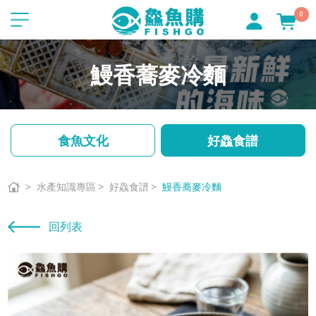
0
鰻香蕎麥冷麵
食魚文化
好鱻食譜
水產知識專區
好鱻食譜
鰻香蕎麥冷麵
回列表