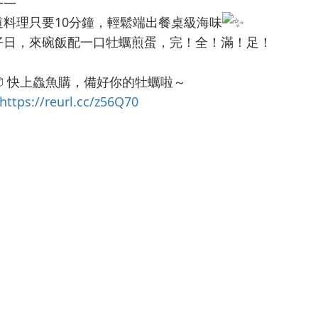
——
道料理只要10分鐘，輕鬆端出餐桌級海味
仔日，來碗飯配一口牡蠣煎蛋，完！全！滿！足！
快上鱻魚購，備好你的牡蠣啦～
https://reurl.cc/z56Q70