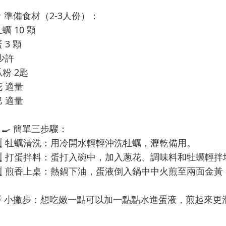
準備食材（2-3人份）：
蠣 10 顆
 3 顆
少許
粉 2匙
 適量
 適量
簡單三步驟：
牡蠣清洗：用冷開水輕輕沖洗牡蠣，瀝乾備用。
打蛋拌料：蛋打入碗中，加入蔥花、調味料和牡蠣輕拌
煎香上桌：熱鍋下油，蛋液倒入鍋中中火煎至兩面金黃
小撇步：想吃嫩一點可以加一點點水進蛋液，煎起來更