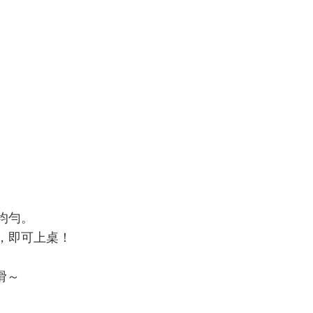
均勻。
，即可上桌！
滑～