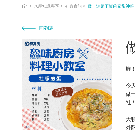
水產知識專區
好鱻食譜
做一道超下飯的家常神菜
回列表
鮮
今
做
牡
大
外