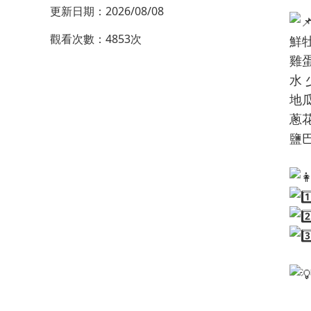
更新日期：2026/08/08
觀看次數：4853次
鮮牡
雞蛋
水 
地瓜
蔥花
鹽巴