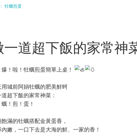
： 牡蠣煎蛋
做一道超下飯的家常神菜
！爆！啦！牡蠣煎蛋簡單上桌！
天用城前阿娟牡蠣的肥美鮮蚵
一道超下飯的家常神菜：
！蠣！煎！蛋！
顆飽滿的牡蠣搭配金黃蛋香，
酥內嫩，一口下去是大海的鮮、一家的香！