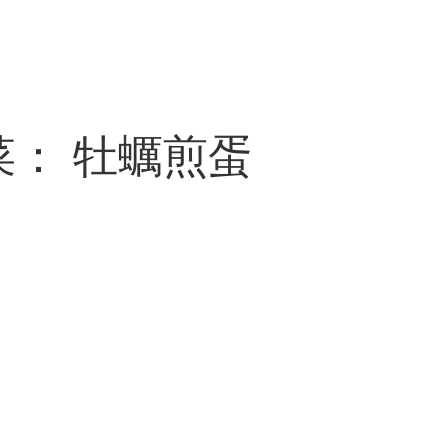
： 牡蠣煎蛋