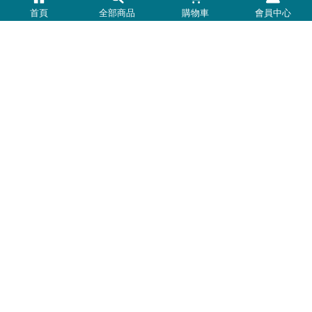
首頁
全部商品
購物車
會員中心
最新消息
常見問題
退換貨退款須知
隱私權政策
客服時間：周一至周五 0900-1800
Line@：
https://lin.ee/U5BNtSK
客服電話：
0972-691-570
輔導單位：