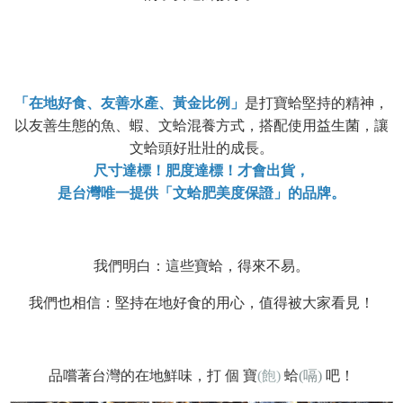
「在地好食、友善水產、黃金比例」
是打寶蛤堅持的精神，
以友善生態的魚、蝦、文蛤混養方式，搭配使用益生菌，讓
文蛤頭好壯壯的成長。
尺寸達標！肥度達標！才會出貨，
是台灣唯一提供「文蛤肥美度保證」的品牌。
我們明白：這些寶蛤，得來
不易。
我們也相信：堅持在地好食的用心，值得被大家看見！
品嚐著台灣的在地鮮味，打 個 寶
(飽)
蛤
(嗝)
吧！