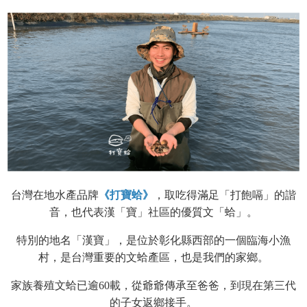
台灣在地水產品牌
《打寶蛤》
，取吃得滿足「打飽嗝」的諧
音，也代表漢「寶」社區的優質文「蛤」。
特別的地名「漢寶」，是位於彰化
縣西部的一個臨海小漁
村，是台灣重要的文蛤產區，也是我們的家鄉。
家族養殖文蛤已逾60載，從爺爺傳承至爸爸，到現在第三代
的子女返鄉接手。