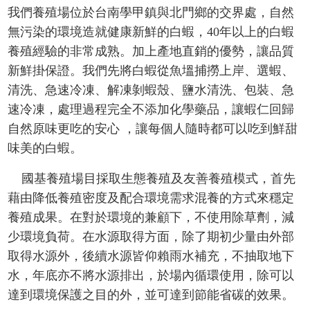
我們養殖場位於台南學甲鎮與北門鄉的交界處，自然
無污染的環境造就健康新鮮的白蝦，40年以上的白蝦
養殖經驗的非常成熟。加上產地直銷的優勢，讓品質
新鮮掛保證。我們先將白蝦從魚塭捕撈上岸、選蝦、
清洗、急速冷凍、解凍剝蝦殼、鹽水清洗、包裝、急
速冷凍，處理過程完全不添加化學藥品，讓蝦仁回歸
自然原味更吃的安心 ，讓每個人隨時都可以吃到鮮甜
味美的白蝦。
國基養殖場目採取生態養殖及友善養殖模式，首先
藉由降低養殖密度及配合環境需求混養的方式來穩定
養殖成果。在對於環境的兼顧下，不使用除草劑，減
少環境負荷。在水源取得方面，除了期初少量由外部
取得水源外，後續水源皆仰賴雨水補充，不抽取地下
水，年底亦不將水源排出，於場內循環使用，除可以
達到環境保護之目的外，並可達到節能省碳的效果。