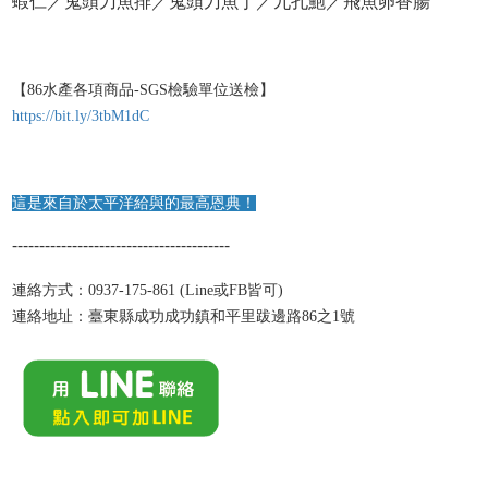
蝦仁／鬼頭刀魚排／鬼頭刀魚丁／九孔鮑／飛魚卵香腸
【86水產各項商品-SGS檢驗單位送檢】
https://bit.ly/3tbM1dC
這是來自於太平洋給與的最高恩典！
----------------------------------------
連絡方式：0937-175-861 (Line或FB皆可)
連絡地址：臺東縣成功成功鎮和平里跋邊路86之1號