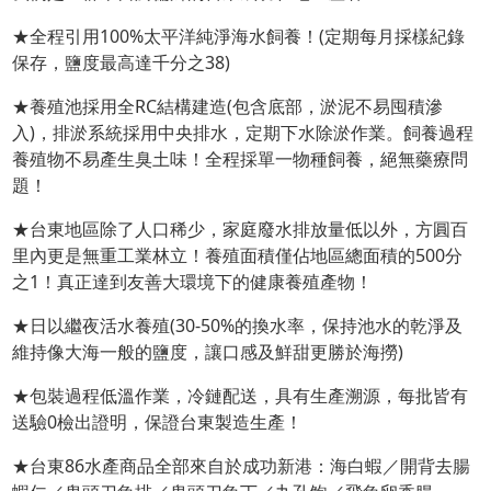
★全程引用100%太平洋純淨海水飼養！(定期每月採樣紀錄
保存，鹽度最高達千分之38)
★養殖池採用全RC結構建造(包含底部，淤泥不易囤積滲
入)，排淤系統採用中央排水，定期下水除淤作業。飼養過程
養殖物不易產生臭土味！全程採單一物種飼養，絕無藥療問
題！
★台東地區除了人口稀少，家庭廢水排放量低以外，方圓百
里內更是無重工業林立！養殖面積僅佔地區總面積的500分
之1！真正達到友善大環境下的健康養殖產物！
★日以繼夜活水養殖(30-50%的換水率，保持池水的乾淨及
維持像大海一般的鹽度，讓口感及鮮甜更勝於海撈)
★包裝過程低溫作業，冷鏈配送，具有生產溯源，每批皆有
送驗0檢出證明，保證台東製造生產！
★台東86水產商品全部來自於成功新港：海白蝦／開背去腸