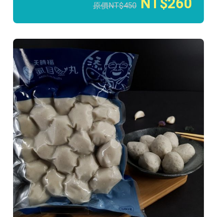
260
450