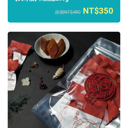
350
480