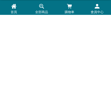
品牌一覽
首頁
全部商品
購物車
會員中心
最新消息
常見問題
退換貨退款須知
隱私權政策
客服時間：周一至周五 0900-1800
Line@：
https://lin.ee/U5BNtSK
客服電話：
0972-691-570
輔導單位：