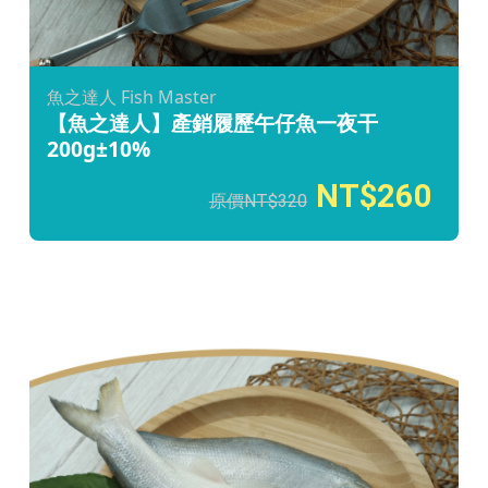
魚之達人 Fish Master
【魚之達人】產銷履歷午仔魚一夜干
200g±10%
260
320