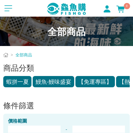
0
全部商品
全部商品
商品分類
蝦拼一夏
鰻魚-鰻味盛宴
【免運專區】
【熱
條件篩選
價格範圍
-