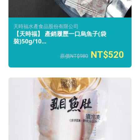
天時福水產食品股份有限公司
【天時福】 產銷履歷一口烏魚子(袋
裝)50g/10...
520
980