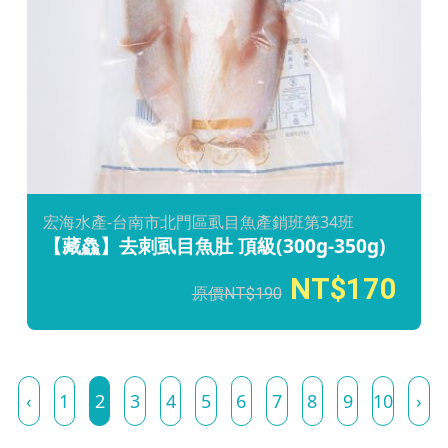
宏海水產-台南市北門區虱目魚產銷班第34班
【藏鱻】去刺虱目魚肚 頂級(300g-350g)
170
190
‹
1
2
3
4
5
6
7
8
9
10
›