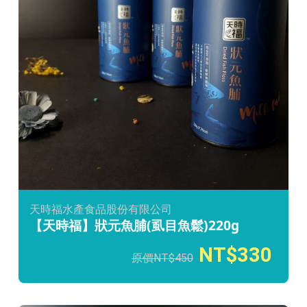
天時福水產食品股份有限公司
【天時福】狀元魚脯(虱目魚鬆)220g
330
450