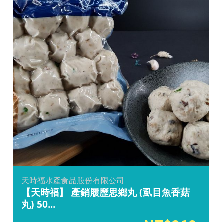
天時福水產食品股份有限公司
【天時福】 產銷履歷思鄉丸 (虱目魚香菇
丸) 50...