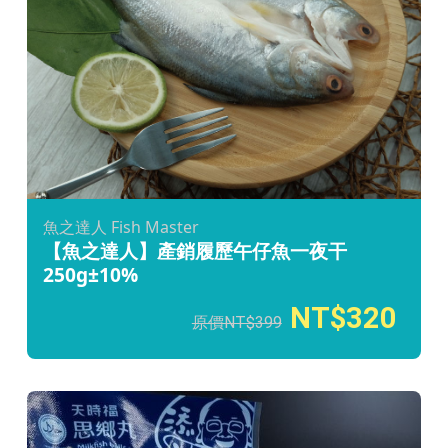
魚之達人 Fish Master
【魚之達人】產銷履歷午仔魚一夜干
250g±10%
320
399