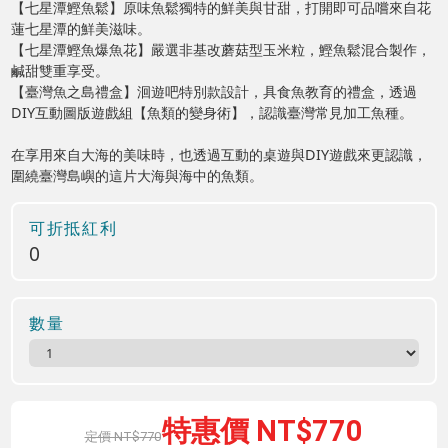
【七星潭鰹魚鬆】原味魚鬆獨特的鮮美與甘甜，打開即可品嚐來自花
蓮七星潭的鮮美滋味。
【七星潭鰹魚爆魚花】嚴選非基改蘑菇型玉米粒，鰹魚鬆混合製作，
鹹甜雙重享受。
【臺灣魚之島禮盒】洄遊吧特別款設計，具食魚教育的禮盒，透過
DIY互動圖版遊戲組【魚類的變身術】，認識臺灣常見加工魚種。
在享用來自大海的美味時，也透過互動的桌遊與DIY遊戲來更認識，
圍繞臺灣島嶼的這片大海與海中的魚類。
可折抵紅利
0
數量
770
770