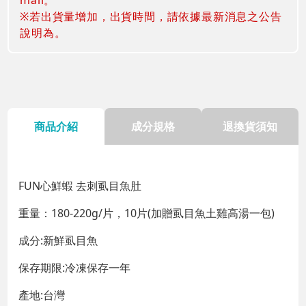
※若出貨量增加，出貨時間，請依據最新消息之公告
說明為。
商品介紹
成分規格
退換貨須知
FUN心鮮蝦 去刺虱目魚肚
重量：180-220g/片，10片(加贈虱目魚土雞高湯一包)
成分:新鮮虱目魚
保存期限:冷凍保存一年
產地:台灣