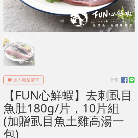
【FUN心鮮蝦】去刺虱目
魚肚180g/片，10片組
(加贈虱目魚土雞高湯一
包)