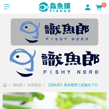
0
識魚郎
全部商品
【識魚郎】產銷履歷七星鱸魚下巴