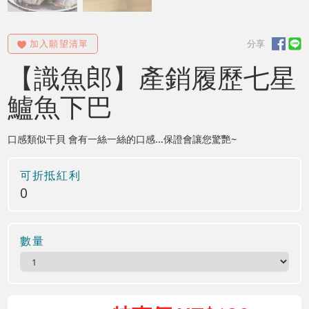
【識魚郎】產銷履歷七星
鱸魚下巴
口感類似干貝 會有一絲一絲的口感...保證會讓您驚艷~
可折抵紅利
0
數量