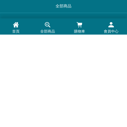
全部商品
品牌一覽
首頁
全部商品
購物車
會員中心
最新消息
常見問題
退換貨退款須知
隱私權政策
客服時間：周一至周五 0900-1800
Line@：
https://lin.ee/U5BNtSK
客服電話：
0972-691-570