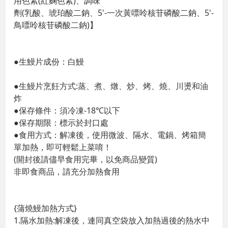
用色素(紅麴色素)、調味
劑(乳酸、琥珀酸二鈉、5'-一次黃嘌呤核苷磷酸二鈉、5'-
鳥嘌呤核苷磷酸二鈉)】
●生鰻片成份：白鰻
●生鰻片烹飪方式:蒸、煮、燉、炒、烤、燒、川燙和油
炸
●保存條件：須冷凍-18℃以下
●保存期限：標示於封口處
●食用方式：解凍後，使用微波、隔水、電鍋、烤箱簡
單加熱，即可輕鬆上菜唷！
(開封後請儘早食用完畢，以免商品變質)
非即食商品，請充分加熱食用
{蒲燒鰻加熱方式}
1.隔水加熱:解凍後，連同真空袋放入加熱過後的熱水中