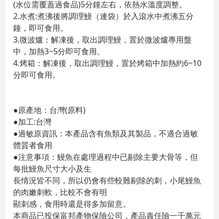
(水位需覆蓋過食品)5分鐘左右，依熱水溫度調整。
2.水煮:煮沸後將調理鰻（連袋）於入滾水中煮沸五分
鐘，即可食用。
3.微波爐：解凍後，取出調理鰻，置於微波爐專用盤
中，加熱3~5分即可食用。
4.烤箱：解凍後，取出調理鰻，置於烤箱中加熱約6~10
分即可食用。
●原產地：台灣(原料)
●加工:台灣
●過敏原資訊：本產品含有魚類及其製品，不適合過敏
體質者食用
●注意事項：鰻魚在處理過程中已剔除主要大骨等，但
每批鰻魚尺寸大小及生
長情況皆不同，所以仍會有些較難剔除的刺，小尾鰻魚
的肉嫩刺軟，比較不會有明
顯刺感，食用時還是得多加留意。
本商品已投保富邦產物保險公司，產品責任險一千萬元