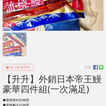
【升升】外銷日本帝王鰻
豪華四件組(一次滿足)
◆榮獲農村好物獎
◆榮獲鹹良好物獎