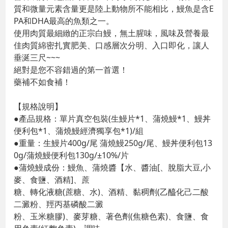
質和微量元素含量更是陸上動物所不能相比，鰻魚是含E
PA和DHA最高的魚類之一。
使用肉質最細緻的正宗白鰻，無土腥味，風味及營養最
佳肉質綿密扎實肥美、口感層次分明、入口即化，讓人
垂涎三尺~~~
絕對是您不容錯過的第一首選！
藥補不如食補！
【規格說明】
●產品規格：單片真空包裝(生鰻片*1、蒲燒鰻*1、鰻丼
便利包*1、蒲燒鰻經濟獨享包*1)/組
●重量：生鰻片400g/尾 蒲燒鰻250g/尾、鰻丼便利包13
0g/蒲燒鰻便利包130g/±10%/片
●蒲燒鰻成份：鰻魚、蒲燒醬【水、醬油[、脫脂大豆,小
麥、食鹽、酒精]、蔗
糖、轉化液糖(蔗糖、水)、酒精、黏稠劑(乙醯化己二酸
二澱粉、羥丙基磷酸二澱
粉、玉米糖膠)、麥芽糖、著色劑(焦糖色素)、食鹽、食