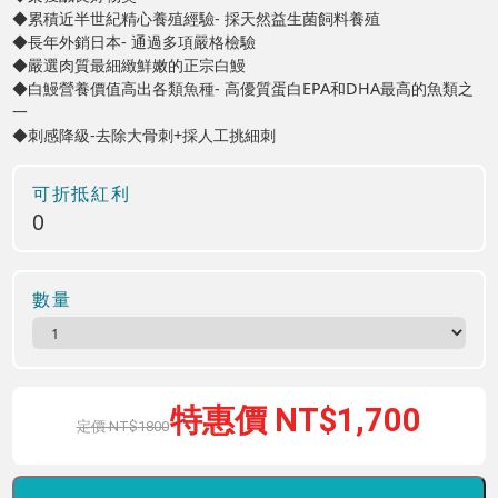
◆累積近半世紀精心養殖經驗- 採天然益生菌飼料養殖
◆長年外銷日本- 通過多項嚴格檢驗
◆嚴選肉質最細緻鮮嫩的正宗白鰻
◆白鰻營養價值高出各類魚種- 高優質蛋白EPA和DHA最高的魚類之
一
◆刺感降級-去除大骨刺+採人工挑細刺
可折抵紅利
0
數量
1,700
1800