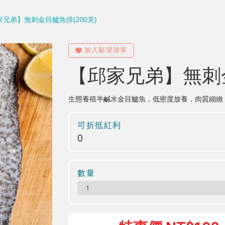
兄弟】無刺金目鱸魚排(200克)
【邱家兄弟】無刺金
生態養殖半鹹水金目鱸魚，低密度放養，肉質細緻
可折抵紅利
0
數量