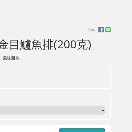
目鱸魚排(200克)
，風味甜美。