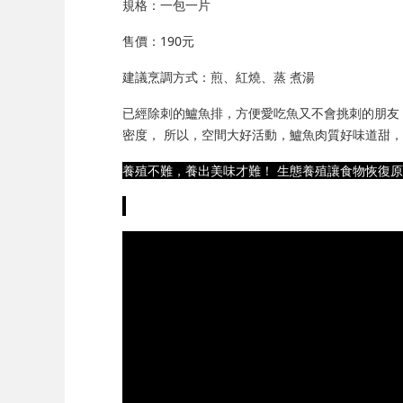
規格：一包一片
售價：190元
建議烹調方式：煎、紅燒、蒸 煮湯
已經除刺的鱸魚排，方便愛吃魚又不會挑刺的朋友，
密度， 所以，空間大好活動，鱸魚肉質好味道甜
養殖不難，養出美味才難！ 生態養殖讓食物恢復