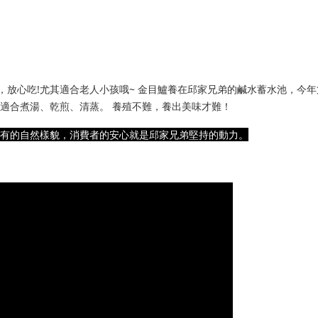
放心吃!尤其適合老人小孩哦~ 金目鱸養在邱家兄弟的鹹水蓄水池，今年第一
，適合煮湯、乾煎、清蒸。 養殖不難，養出美味才難！
原有的自然樣貌，消費者的安心就是邱家兄弟堅持的動力。