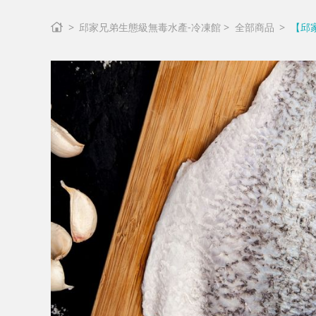
邱家兄弟生態級無毒水產-冷凍館
全部商品
【邱家