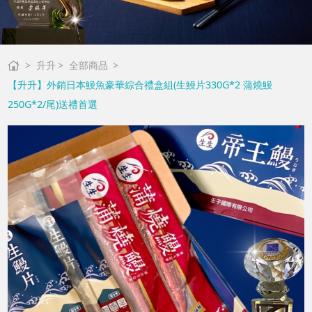
升升
全部商品
【升升】外銷日本鰻魚豪華綜合禮盒組(生鰻片330G*2 蒲燒鰻
250G*2/尾)送禮首選