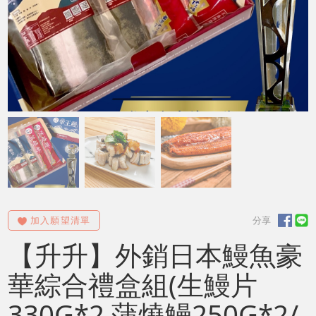
【升升】外銷日本鰻魚豪
華綜合禮盒組(生鰻片
330G*2 蒲燒鰻250G*2/