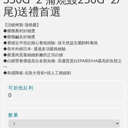
尾)送禮首選
【活鰻烤製-蒲燒醬】
◆榮獲農村好物獎
◆榮獲鹹良好物獎
◆累積近半世紀精心養殖經驗- 採天然益生菌飼料養殖
◆長年外銷日本- 通過多項嚴格檢驗
◆嚴選肉質最細緻鮮嫩的正宗白鰻
◆白鰻營養價值高出各類魚種- 高優質蛋白EPA和DHA最高的魚類之
一
◆刺感降級-去除大骨刺+採人工挑細刺
可折抵紅利
0
數量