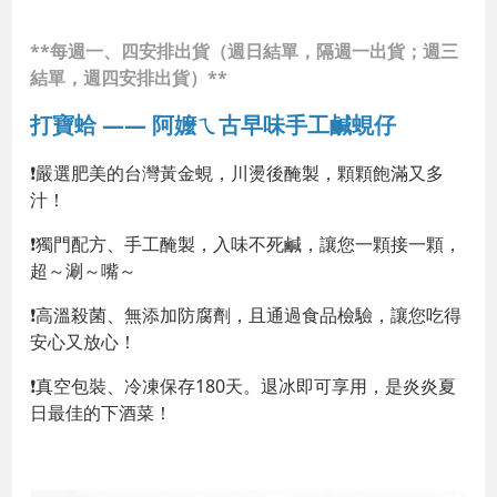
**每週一、四安排出貨（週日結單，隔週一出貨；週三
結單，週四安排出貨）**
打寶蛤 —— 阿嬤ㄟ古早味手工鹹蜆仔
❗嚴選肥美的台灣黃金蜆，川燙後醃製，顆顆飽滿又多
汁！
❗獨門配方、手工醃製，入味不死鹹，讓您一顆接一顆，
超～涮～嘴～
❗高溫殺菌、無添加防腐劑，且通過食品檢驗，讓您吃得
安心又放心！
❗真空包裝、冷凍保存180天。退冰即可享用，是炎炎夏
日最佳的下酒菜！