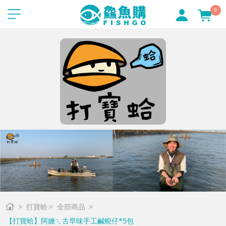
0
打寶蛤
全部商品
【打寶蛤】阿嬤ㄟ古早味手工鹹蜆仔*5包