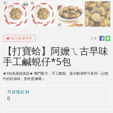
【打寶蛤】阿嬤ㄟ古早味
手工鹹蜆仔*5包
★5包免運超值組★ 獨門配方，手工醃製。退冰解凍即可食用～記憶
中的好滋味，愈吃愈涮嘴～
可折抵紅利
0