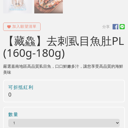
【藏鱻】去刺虱目魚肚PL
(160g-180g)
嚴選嘉南地區高品質虱目魚，口口鮮嫩多汁，讓您享受高品質的海鮮
美味
可折抵紅利
0
數量