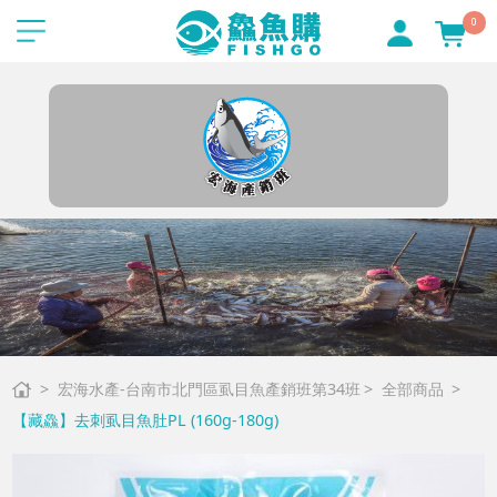
0
宏海水產-台南市北門區虱目魚產銷班第34班
全部商品
【藏鱻】去刺虱目魚肚PL (160g-180g)