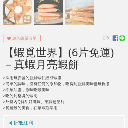
【蝦覓世界】(6片免運)
－真蝦月亮蝦餅
>採用無膨發的新鮮蝦仁絞成蝦漿
>簡單的調味，沒有任何的添加物，吃得到新鮮美味也無負擔
>不須沾醬，原味吃最美味
>吃的到整塊的蝦肉
>外酥內Q鮮甜好滋味、烹調超便利
>餐廳般的美食，在家即刻享用
可折抵紅利