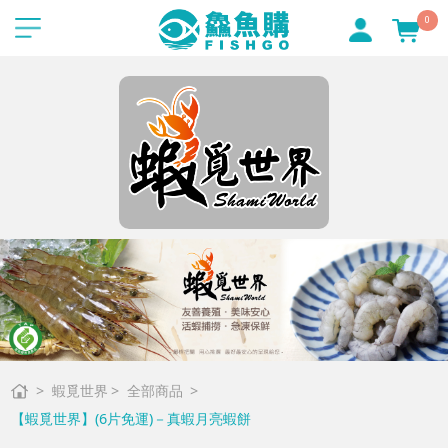
0
蝦覓世界
全部商品
【蝦覓世界】(6片免運)－真蝦月亮蝦餅