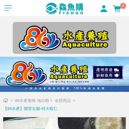
0
86水產養殖-海白蝦
全部商品
【86水產】開背去腸-特大蝦仁