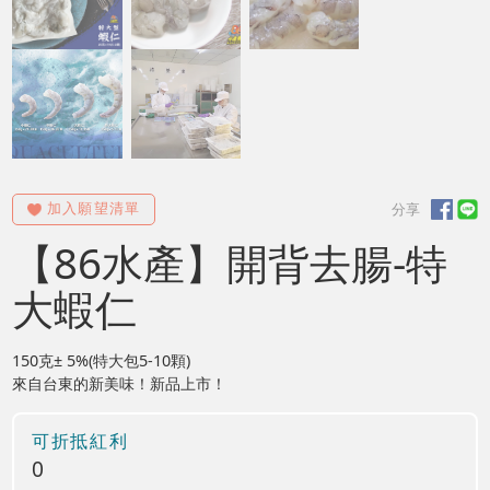
【86水產】開背去腸-特
大蝦仁
150克± 5%(特大包5-10顆)
來自台東的新美味！新品上市！
可折抵紅利
0