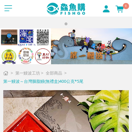
0
第一鰻波工坊
全部商品
第一鰻波～台灣胭脂鰻(無禮盒)400公克*5尾