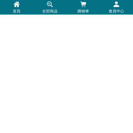
首頁
全部商品
購物車
會員中心
最新消息
常見問題
退換貨退款須知
隱私權政策
客服時間：周一至周五 0900-1800
Line@：
https://lin.ee/U5BNtSK
客服電話：
0972-691-570
輔導單位：