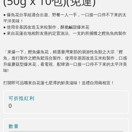
(50g x 10包)(免運)
● 爆魚花分享組適合出遊、野餐一人一手，一口接一口停不下來的太
平洋美味！
● 使用非基因改造玉米粒製作，酥脆鹹甜爆米花
● 來自花蓮在地相對友善的定置漁法、一支釣所捕獲之鰹魚魚肉製作
「來爆一下」鰹魚爆魚花，精選臺灣東部的洄游性魚類之大宗「鰹
魚」進行製作之鰹魚鬆混合製作。使用非基因改造玉米粒製作，口感
升級蘑菇型爆米花，看電視、配啤酒一口接一口停不下來的太平洋美
味!
打開即可品嚐來自花蓮七星潭的鮮美滋味！送禮自用兩相宜！
可折抵紅利
0
數量