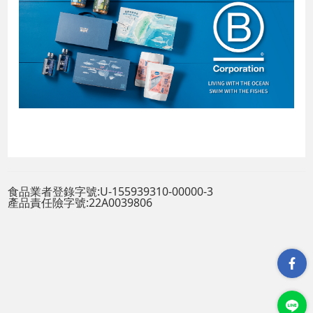
食品業者登錄字號:U-155939310-00000-3
產品責任險字號:22A0039806