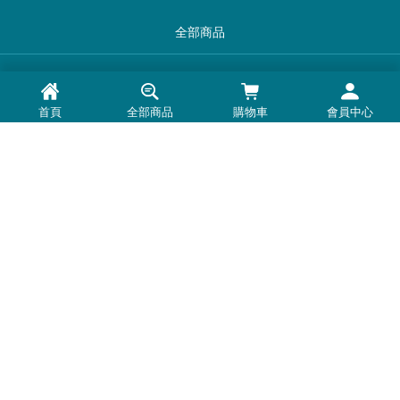
全部商品
品牌一覽
首頁
全部商品
購物車
會員中心
最新消息
常見問題
退換貨退款須知
隱私權政策
客服時間：周一至周五 0900-1800
Line@：
https://lin.ee/U5BNtSK