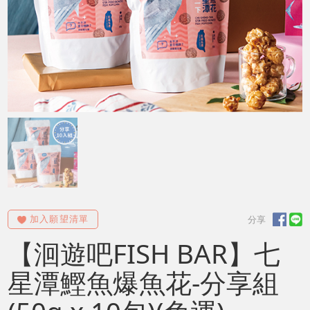
【洄遊吧FISH BAR】七
星潭鰹魚爆魚花-分享組