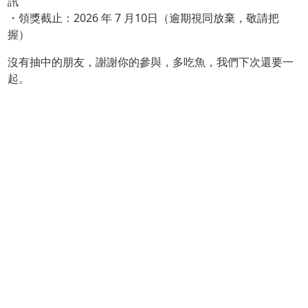
訊
・領獎截止：2026 年 7 月10日（逾期視同放棄，敬請把
握）
沒有抽中的朋友，謝謝你的參與，多吃魚，我們下次還要一
起。