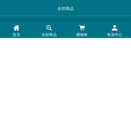
全部商品
品牌一覽
首頁
全部商品
購物車
會員中心
最新消息
常見問題
退換貨退款須知
隱私權政策
客服時間：周一至周五 0900-1800
Line@：
https://lin.ee/U5BNtSK