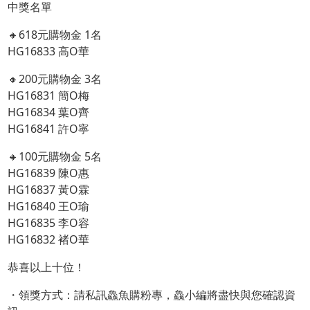
中獎名單
🔸618元購物金 1名
HG16833 高O華
🔸200元購物金 3名
HG16831 簡O梅
HG16834 葉O齊
HG16841 許O寧
🔸100元購物金 5名
HG16839 陳O惠
HG16837 黃O霖
HG16840 王O瑜
HG16835 李O容
HG16832 褚O華
恭喜以上十位！
・領獎方式：請私訊鱻魚購粉專，鱻小編將盡快與您確認資