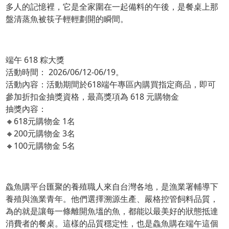
多人的記憶裡，它是全家圍在一起備料的午後，是餐桌上那
盤清蒸魚被筷子輕輕劃開的瞬間。
端午 618 粽大獎
活動時間： 2026/06/12-06/19。
活動內容：活動期間於618端午專區內購買指定商品，即可
參加折扣金抽獎資格，最高獎項為 618 元購物金
抽獎內容：
🔸618元購物金 1名
🔸200元購物金 3名
🔸100元購物金 5名
鱻魚購平台匯聚的養殖職人來自台灣各地，是漁業署輔導下
養殖與漁業青年。他們選擇溯源生產、嚴格控管飼料品質，
為的就是讓每一條離開魚塭的魚，都能以最美好的狀態抵達
消費者的餐桌。這樣的品質穩定性，也是鱻魚購在端午這個