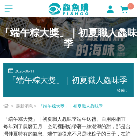
0
「端午粽大獎」｜初夏職人鱻味
季
2026-06-11
「端午粽大獎」｜初夏職人鱻味季
發佈：
最新消息
「端午粽大獎」｜初夏職人鱻味季
「端午粽大獎」｜初夏職人鱻味季端午送禮、自用兩相宜
每年到了農曆五月，空氣裡開始帶著一絲潮濕的甜，那是台
灣仲夏特有的氣息。端午節從來不只是吃粽子的日子，在許