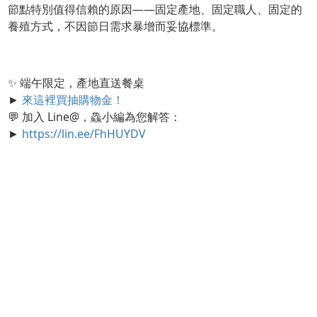
節點特別值得信賴的原因——固定產地、固定職人、固定的
養殖方式，不因節日需求暴增而妥協標準。
✨ 端午限定，產地直送餐桌
►
來這裡買抽購物金！
💬 加入 Line@，鱻小編為您解答：
►
https://lin.ee/FhHUYDV