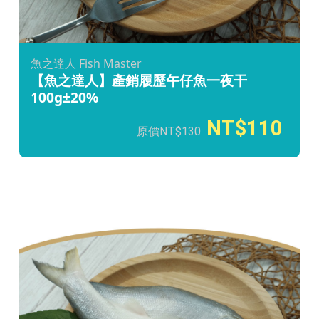
魚之達人 Fish Master
【魚之達人】產銷履歷午仔魚一夜干
100g±20%
110
130