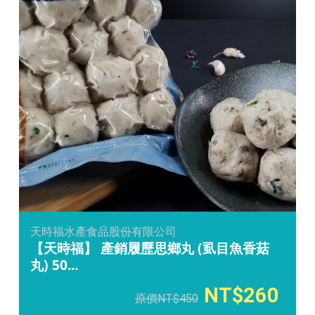
天時福水產食品股份有限公司
【天時福】 產銷履歷思鄉丸 (虱目魚香菇
丸) 50...
260
450