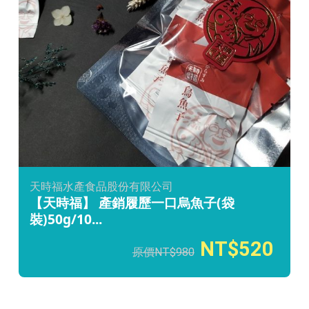
天時福水產食品股份有限公司
【天時福】 產銷履歷一口烏魚子(袋
裝)50g/10...
520
980