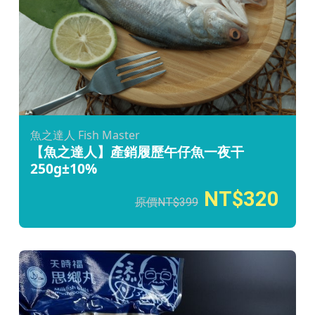
魚之達人 Fish Master
【魚之達人】產銷履歷午仔魚一夜干
250g±10%
320
399