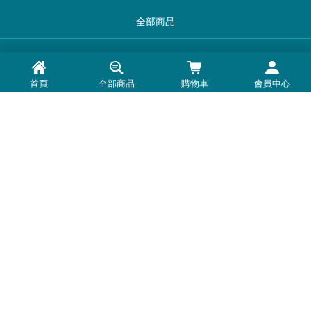
全部商品
品牌一覽
首頁
全部商品
購物車
會員中心
最新消息
常見問題
退換貨退款須知
隱私權政策
客服時間：周一至周五 0900-1800
Line@：
https://lin.ee/U5BNtSK