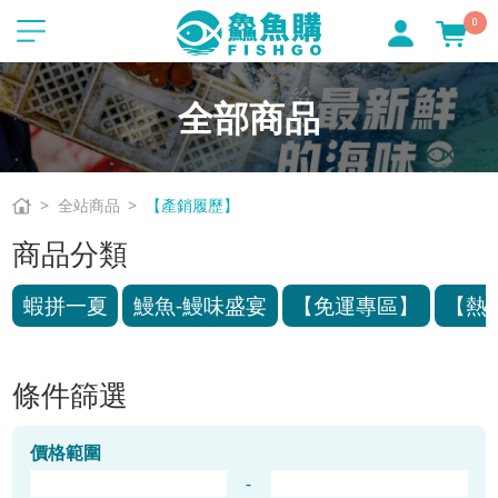
0
全部商品
全站商品
【產銷履歷】
商品分類
蝦拼一夏
鰻魚-鰻味盛宴
【免運專區】
【熱
條件篩選
價格範圍
-