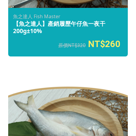
魚之達人 Fish Master
【魚之達人】產銷履歷午仔魚一夜干
200g±10%
260
320