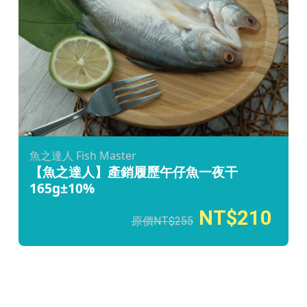
魚之達人 Fish Master
【魚之達人】產銷履歷午仔魚一夜干
165g±10%
210
255