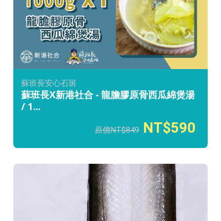
蘇班長安心石斑
蘇班長X新港社合 - 龍膽膠原骨西瓜綿煲湯
/ 1...
590
849