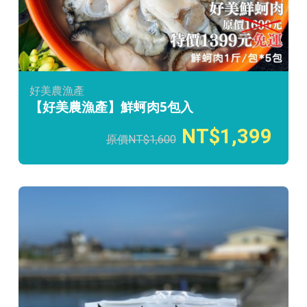
好美農漁產
【好美農漁產】鮮蚵肉5包入
1,399
1,600