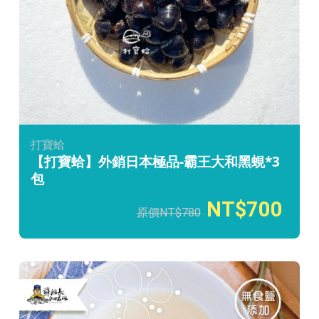
打寶蛤
【打寶蛤】外銷日本極品-霸王大和黑蜆*3
包
700
780