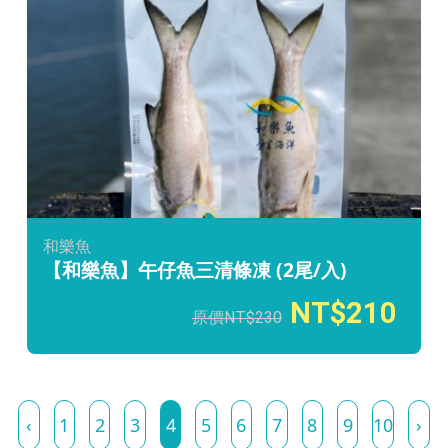
和樂魚
【和樂魚】午仔魚三清條凍 (2尾/入)
210
230
‹
1
2
3
4
5
6
7
8
9
10
›