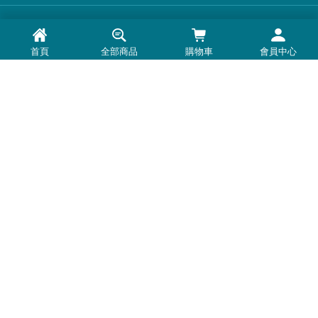
品牌一覽
首頁
全部商品
購物車
會員中心
最新消息
常見問題
退換貨退款須知
隱私權政策
客服時間：周一至周五 0900-1800
Line@：
https://lin.ee/U5BNtSK
客服電話：
0972-691-570