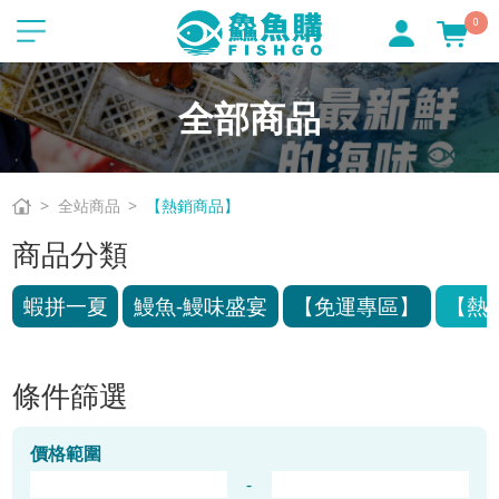
0
全部商品
全站商品
【熱銷商品】
商品分類
蝦拼一夏
鰻魚-鰻味盛宴
【免運專區】
【熱
條件篩選
價格範圍
-