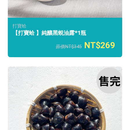
打寶蛤
【打寶蛤 】純釀黑蜆油露*1瓶
269
345