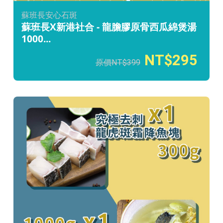
蘇班長安心石斑
蘇班長X新港社合 - 龍膽膠原骨西瓜綿煲湯
1000...
295
399