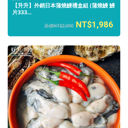
【升升】外銷日本蒲燒鰻禮盒組 (蒲燒鰻 鰻
片333...
1,986
2,090