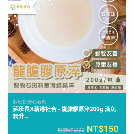
蘇班長安心石斑
蘇班長X新港社合 - 龍膽膠原淬200g 滴魚
精升...
150
220