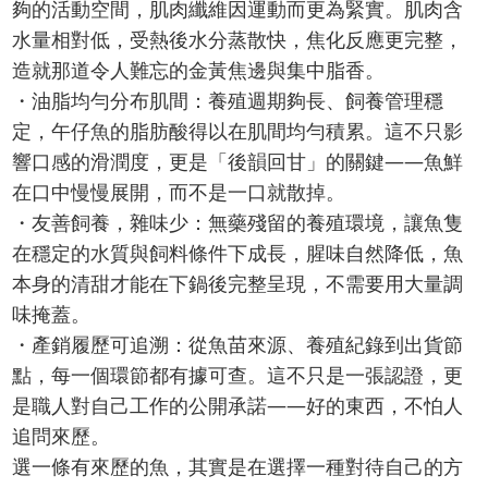
夠的活動空間，肌肉纖維因運動而更為緊實。肌肉含
水量相對低，受熱後水分蒸散快，焦化反應更完整，
造就那道令人難忘的金黃焦邊與集中脂香。
・油脂均勻分布肌間：養殖週期夠長、飼養管理穩
定，午仔魚的脂肪酸得以在肌間均勻積累。這不只影
響口感的滑潤度，更是「後韻回甘」的關鍵——魚鮮
在口中慢慢展開，而不是一口就散掉。
・友善飼養，雜味少：無藥殘留的養殖環境，讓魚隻
在穩定的水質與飼料條件下成長，腥味自然降低，魚
本身的清甜才能在下鍋後完整呈現，不需要用大量調
味掩蓋。
・產銷履歷可追溯：從魚苗來源、養殖紀錄到出貨節
點，每一個環節都有據可查。這不只是一張認證，更
是職人對自己工作的公開承諾——好的東西，不怕人
追問來歷。
選一條有來歷的魚，其實是在選擇一種對待自己的方