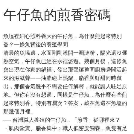
午仔魚的煎香密碼
魚塭裡細心照料養大的午仔魚，為什麼煎起來特別
香？一條魚背後的養殖學問
清晨的魚塭邊，水面剛剛漾開一圈漣漪，陽光還沒曬
熱空氣，午仔魚已經在水裡悠遊。幾個月後，這條魚
會出現在你家的鍋裡，發出那聲讓整間廚房瞬間活起
來的滋滋聲——油脂碰上熱鍋，脂香與鮮甜同時竄
出，那個香氣幾乎不需要任何解釋，就能讓人駐足原
地。但你有沒有想過，同樣是午仔魚，為什麼有些煎
起來特別香、特別有層次？答案，藏在魚還在魚塭的
那幾個月裡。
── 台灣職人養殖的午仔魚，「煎香」從哪裡來？
・肌肉紮實、脂香集中：職人低密度飼養，魚隻有足