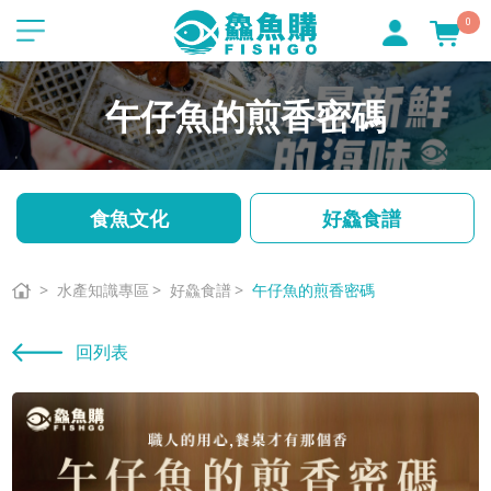
0
午仔魚的煎香密碼
食魚文化
好鱻食譜
水產知識專區
好鱻食譜
午仔魚的煎香密碼
回列表