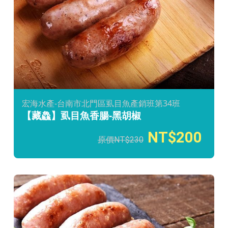
宏海水產-台南市北門區虱目魚產銷班第34班
【藏鱻】虱目魚香腸-黑胡椒
200
230