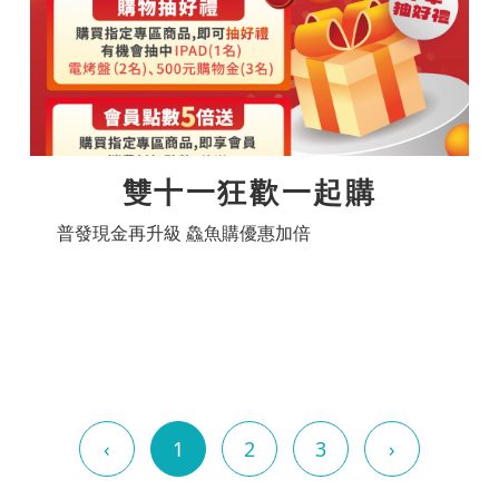
雙十一狂歡一起購
普發現金再升級 鱻魚購優惠加倍
‹
1
2
3
›