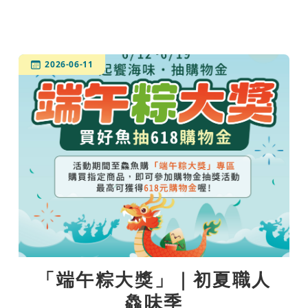
2026-06-11
「端午粽大獎」｜初夏職人
鱻味季