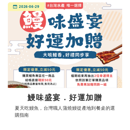
2026-06-29
鰻味盛宴．好運加贈
夏天吃鰻魚，台灣職人蒲燒鰻從產地到餐桌的選
購指南