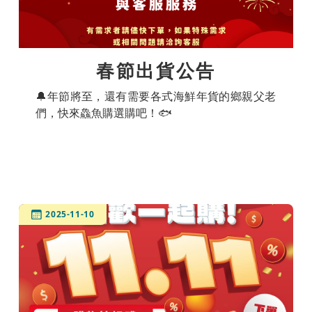
春節出貨公告
🔔年節將至，還有需要各式海鮮年貨的鄉親父老
們，快來鱻魚購選購吧！🐟
2025-11-10