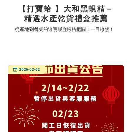
【打寶蛤 】大和黑蜆精－
精選水產乾貨禮盒推薦
從產地到餐桌的透明履歷嚴格把關！一目瞭然！
2026-02-02