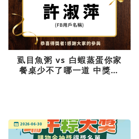
虱目魚粥 vs 白蝦蒸蛋你家
餐桌少不了哪一道 中獎公
告
2026-06-30