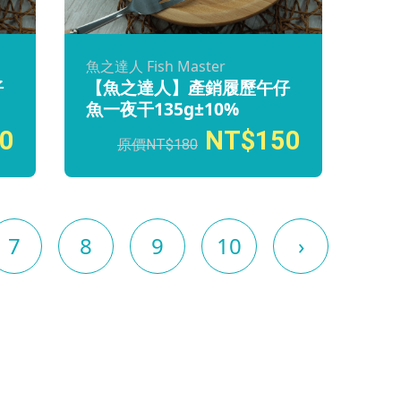
魚之達人 Fish Master
仔
【魚之達人】產銷履歷午仔
魚一夜干135g±10%
0
150
180
7
8
9
10
›