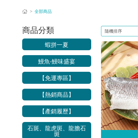
全部商品
商品分類
蝦拼一夏
鰻魚-鰻味盛宴
【免運專區】
【熱銷商品】
【產銷履歷】
石斑、龍虎斑、龍膽石
斑