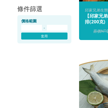
條件篩選
邱家兄弟生態
【邱家兄弟
排(200克)
價格範圍
-
套用