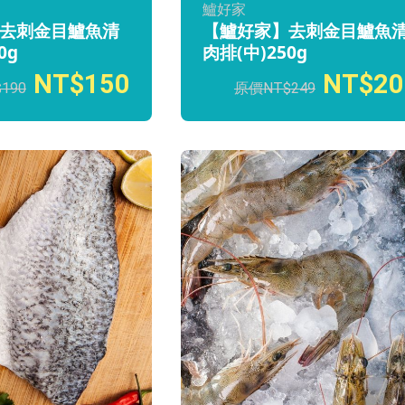
鱸好家
去刺金目鱸魚清
【鱸好家】去刺金目鱸魚
0g
肉排(中)250g
150
20
190
249