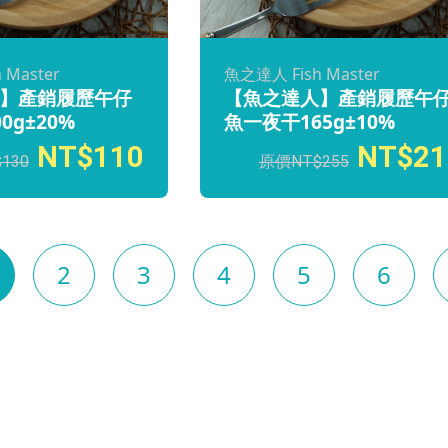
 Master
魚之達人 Fish Master
】產銷履歷午仔
【魚之達人】產銷履歷午
0g±20%
魚一夜干165g±10%
110
21
130
255
2
3
4
5
6