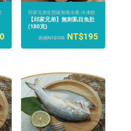
館
邱家兄弟生態級無毒水產-冷凍館
【邱家兄弟】無刺虱目魚肚
(180克)
0
195
195