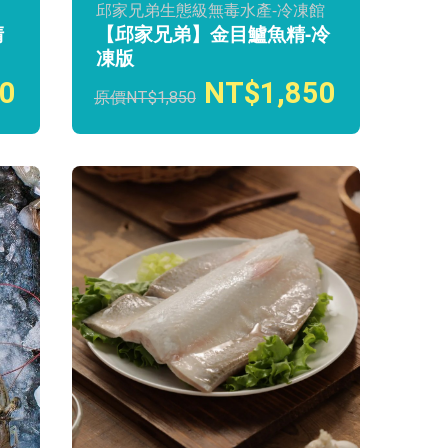
邱家兄弟生態級無毒水產-冷凍館
清
【邱家兄弟】金目鱸魚精-冷
凍版
0
1,850
1,850