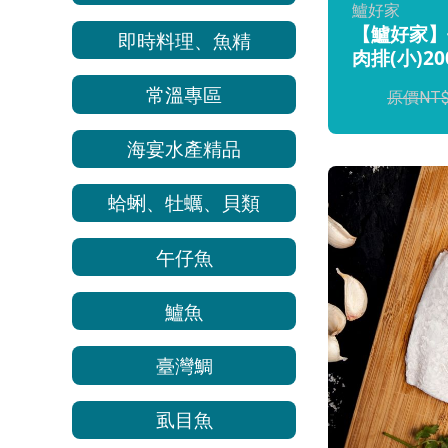
鱸好家
【鱸好家】
即時料理、魚精
肉排(小)20
常溫專區
海宴水產精品
蛤蜊、牡蠣、貝類
午仔魚
鱸魚
臺灣鯛
虱目魚