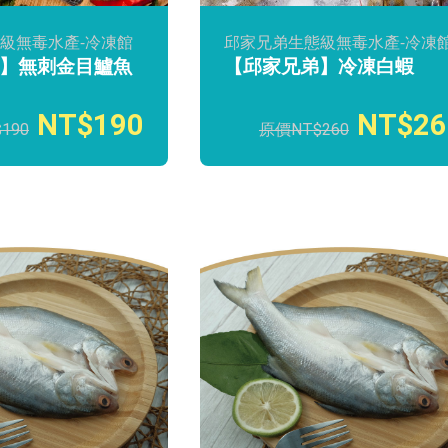
級無毒水產-冷凍館
邱家兄弟生態級無毒水產-冷凍
】無刺金目鱸魚
【邱家兄弟】冷凍白蝦
190
26
190
260