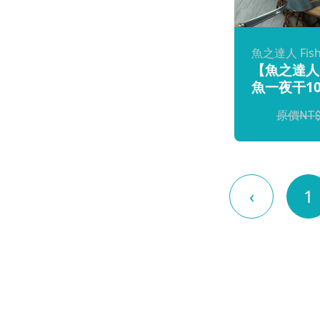
魚之達人 Fish
【魚之達人
魚一夜干10
‹
1