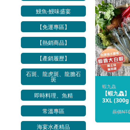
鰻魚-鰻味盛宴
【免運專區】
【熱銷商品】
【產銷履歷】
石斑、龍虎斑、龍膽石
斑
蝦九鱻
【蝦九鱻】
即時料理、魚精
3XL (300g 
常溫專區
海宴水產精品