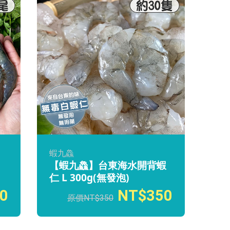
蝦九鱻
【蝦九鱻】台東海水開背蝦
仁 L 300g(無發泡)
0
350
350