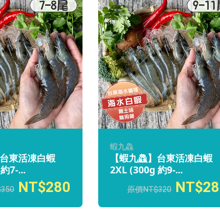
蝦九鱻
台東活凍白蝦
【蝦九鱻】台東活凍白蝦
約7-...
2XL (300g 約9-...
280
28
350
320