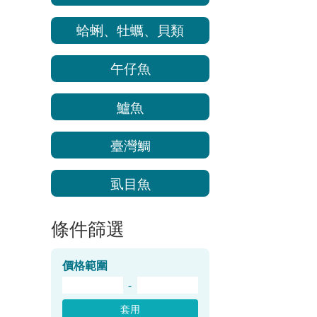
蛤蜊、牡蠣、貝類
午仔魚
鱸魚
臺灣鯛
虱目魚
條件篩選
價格範圍
-
套用