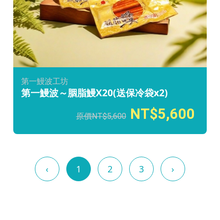
第一鰻波工坊
第一鰻波～胭脂鰻X20(送保冷袋x2)
5,600
5,600
‹
1
2
3
›