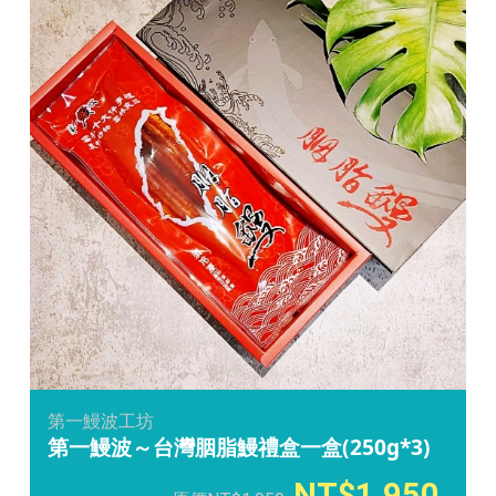
第一鰻波工坊
第一鰻波～台灣胭脂鰻禮盒一盒(250g*3)
1,950