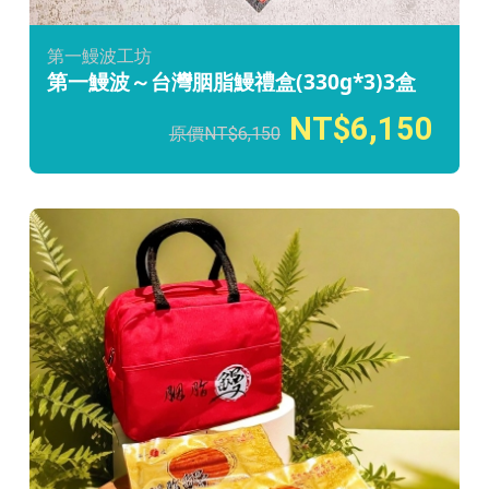
第一鰻波工坊
第一鰻波～台灣胭脂鰻禮盒(330g*3)3盒
6,150
6,150