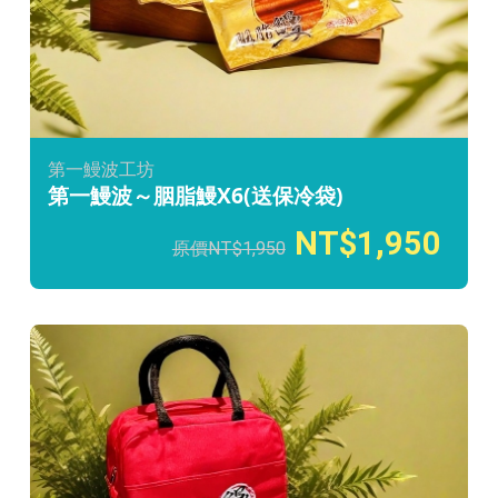
第一鰻波工坊
第一鰻波～胭脂鰻X6(送保冷袋)
1,950
1,950