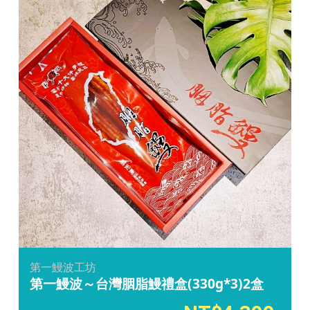
第一鰻波工坊
第一鰻波～台灣胭脂鰻禮盒(330g*3)2盒