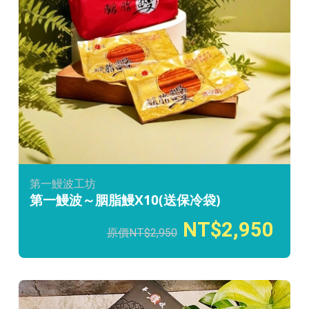
第一鰻波工坊
第一鰻波～胭脂鰻X10(送保冷袋)
2,950
2,950