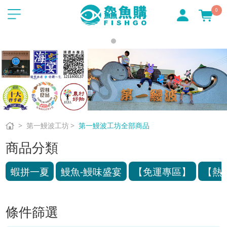
0
第一鰻波工坊
第一鰻波工坊全部商品
商品分類
蝦拼一夏
鰻魚-鰻味盛宴
【免運專區】
【熱
條件篩選